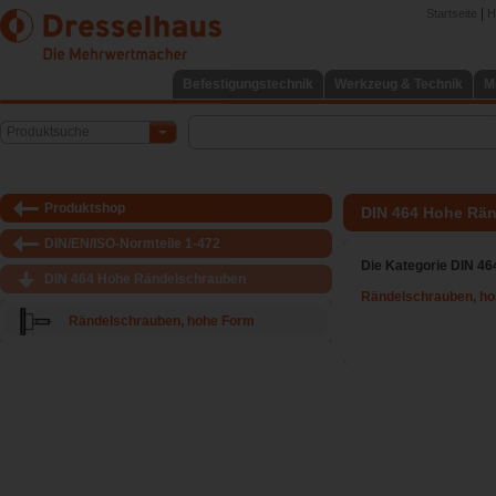
|
Startseite
H
Befestigungstechnik
Werkzeug & Technik
M
Produktsuche
Produktshop
DIN 464 Hohe Rä
DIN/EN/ISO-Normteile 1-472
Die Kategorie DIN 4
DIN 464 Hohe Rändelschrauben
Rändelschrauben, h
Rändelschrauben, hohe Form