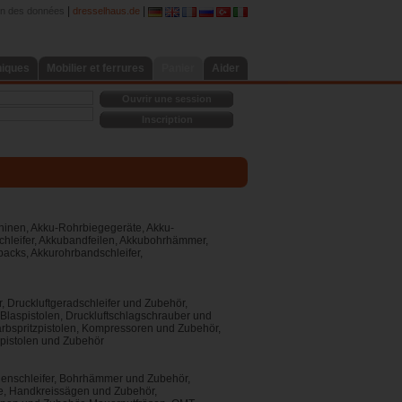
|
|
on des données
dresselhaus.de
niques
Mobilier et ferrures
Panier
Aider
Ouvrir une session
Inscription
hinen, Akku-Rohrbiegegeräte, Akku-
hleifer, Akkubandfeilen, Akkubohrhämmer,
acks, Akkurohrbandschleifer,
r, Druckluftgeradschleifer und Zubehör,
 Blaspistolen, Druckluftschlagschrauber und
Farbspritzpistolen, Kompressoren und Zubehör,
lpistolen und Zubehör
odenschleifer, Bohrhämmer und Zubehör,
e, Handkreissägen und Zubehör,