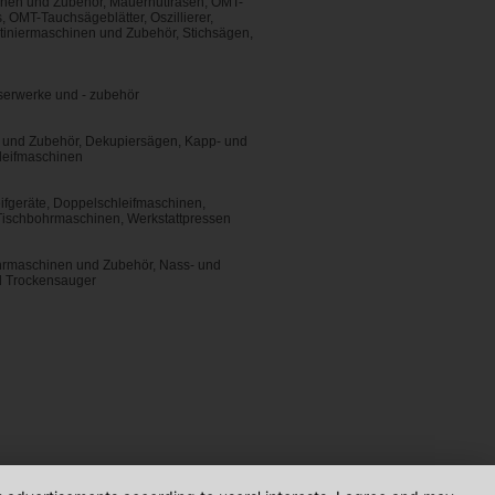
inen und Zubehör, Mauernutfräsen, OMT-
 OMT-Tauchsägeblätter, Oszillierer,
tiniermaschinen und Zubehör, Stichsägen,
erwerke und - zubehör
n und Zubehör, Dekupiersägen, Kapp- und
leifmaschinen
fgeräte, Doppelschleifmaschinen,
ischbohrmaschinen, Werkstattpressen
hrmaschinen und Zubehör, Nass- und
nd Trockensauger