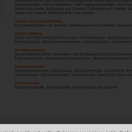
Heißklebepistolen und Zubehör, Heißluftgebläse, Hobel, Kernbohrmasch
Kreissägeblätter, OMT-Schleifplatten, OMT-Segmentsägeblätter, OMT-Sets,
Rohrbandschleifer, Rohrsägen und Zubehör, Rührwerke und Zubehör, Sa
Tacker und Zubehör, Winkelschleifer und Zubehör
Garten- und Landschaftsbau
Benzinmotorsägen und -zubehör, Gartenpumpen und Zubehör, Hauswass
Holzbearbeitung
Band- und Tellerschleifmaschinen, Bau-/Tischkreissägen, Baukreissäge
Gehrungssägen, Maschinenuntergestelle, Tischkreissägen, Universalsch
Metallbearbeitung
Bandschleifmaschinen, Bandsägen und Bandsägenzubehör, Bohrerschlei
Entgratmaschinen, Gewindeschneidmaschinen, Säulenbohrmaschinen, T
Reinigungsgeräte
Absaugeinrichtungen, Aschesauger, Hochdruckreiniger und Zubehör, Ke
Trockensauger, Sicherheitssauger, Trockensauger, Zubehör für Nass- u
Stromerzeuger
Batterieladegeräte, Starthilfegeräte, Stromerzeuger und Zubehör