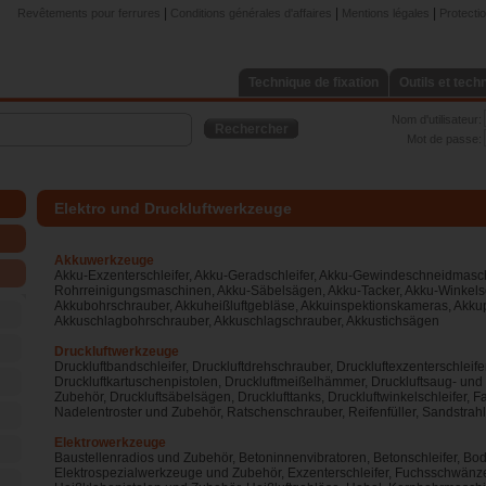
|
|
|
Revêtements pour ferrures
Conditions générales d'affaires
Mentions légales
Protecti
Technique de fixation
Outils et tech
Nom d'utilisateur:
Rechercher
Mot de passe:
Elektro und Druckluftwerkzeuge
Akkuwerkzeuge
Akku-Exzenterschleifer, Akku-Geradschleifer, Akku-Gewindeschneidmasc
Rohrreinigungsmaschinen, Akku-Säbelsägen, Akku-Tacker, Akku-Winkelsc
Akkubohrschrauber, Akkuheißluftgebläse, Akkuinspektionskameras, Akkup
Akkuschlagbohrschrauber, Akkuschlagschrauber, Akkustichsägen
Druckluftwerkzeuge
Druckluftbandschleifer, Druckluftdrehschrauber, Druckluftexzenterschleife
Druckluftkartuschenpistolen, Druckluftmeißelhämmer, Druckluftsaug- und
Zubehör, Druckluftsäbelsägen, Drucklufttanks, Druckluftwinkelschleifer, 
Nadelentroster und Zubehör, Ratschenschrauber, Reifenfüller, Sandstrah
Elektrowerkzeuge
Baustellenradios und Zubehör, Betoninnenvibratoren, Betonschleifer, B
Elektrospezialwerkzeuge und Zubehör, Exzenterschleifer, Fuchsschwänz