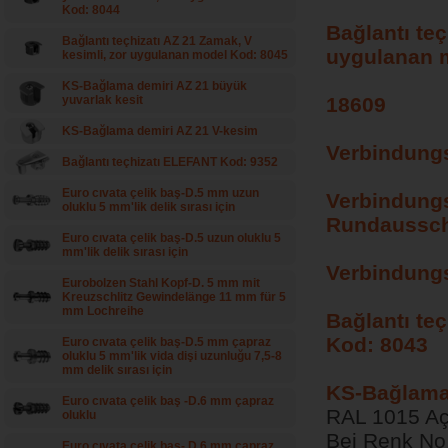
Kod: 8044
Bağlantı te
Bağlantı teçhizatı AZ 21 Zamak, V
uygulanan 
kesimli, zor uygulanan model Kod: 8045
KS-Bağlama demiri AZ 21 büyük
yuvarlak kesit
18609
KS-Bağlama demiri AZ 21 V-kesim
Verbindungs
Bağlantı teçhizatı ELEFANT Kod: 9352
Euro cıvata çelik baş-D.5 mm uzun
Verbindungs
oluklu 5 mm'lik delik sırası için
Rundaussch
Euro cıvata çelik baş-D.5 uzun oluklu 5
mm'lik delik sırası için
Verbindungs
Eurobolzen Stahl Kopf-D. 5 mm mit
Kreuzschlitz Gewindelänge 11 mm für 5
mm Lochreihe
Bağlantı te
Kod: 8043
Euro cıvata çelik baş-D.5 mm çapraz
oluklu 5 mm'lik vida dişi uzunluğu 7,5-8
mm delik sırası için
KS-Bağlama 
Euro cıvata çelik baş -D.6 mm çapraz
RAL 1015 Açı
oluklu
Bej Renk No.
Euro cıvata çelik baş- D.6 mm çapraz