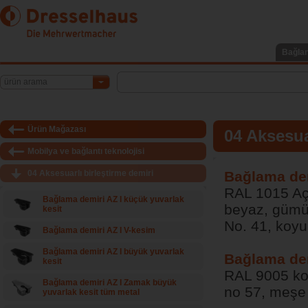
Bağlan
ürün arama
Ürün Mağazası
04 Aksesua
Mobilya ve bağlantı teknolojisi
04 Aksesuarlı birleştirme demiri
Bağlama dem
RAL 1015 Açı
Bağlama demiri AZ I küçük yuvarlak
beyaz, gümü
kesit
No. 41, koyu
Bağlama demiri AZ I V-kesim
Bağlama demiri AZ I büyük yuvarlak
Bağlama dem
kesit
RAL 9005 ko
Bağlama demiri AZ I Zamak büyük
no 57, meşe 
yuvarlak kesit tüm metal