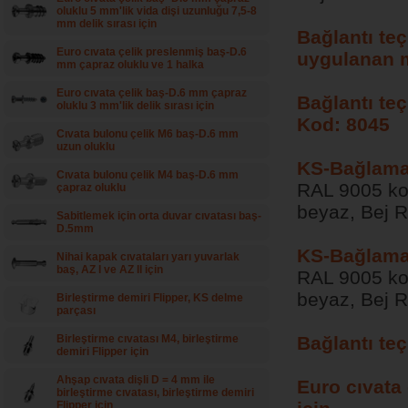
oluklu 5 mm'lik vida dişi uzunluğu 7,5-8
mm delik sırası için
Bağlantı te
Euro cıvata çelik preslenmiş baş-D.6
uygulanan 
mm çapraz oluklu ve 1 halka
Euro cıvata çelik baş-D.6 mm çapraz
Bağlantı te
oluklu 3 mm'lik delik sırası için
Kod: 8045
Cıvata bulonu çelik M6 baş-D.6 mm
uzun oluklu
KS-Bağlama 
Cıvata bulonu çelik M4 baş-D.6 mm
RAL 9005 ko
çapraz oluklu
beyaz, Bej R
Sabitlemek için orta duvar cıvatası baş-
D.5mm
KS-Bağlama
Nihai kapak cıvataları yarı yuvarlak
baş, AZ I ve AZ II için
RAL 9005 ko
beyaz, Bej R
Birleştirme demiri Flipper, KS delme
parçası
Birleştirme cıvatası M4, birleştirme
Bağlantı te
demiri Flipper için
Ahşap cıvata dişli D = 4 mm ile
Euro cıvata 
birleştirme cıvatası, birleştirme demiri
Flipper için