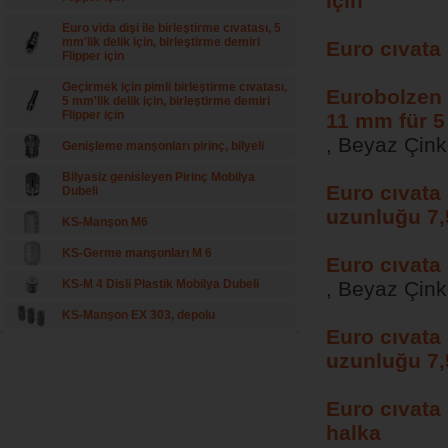
için
Euro vida dişi ile birleştirme cıvatası, 5
mm'lik delik için, birleştirme demiri
Euro cıvata 
Flipper için
Geçirmek için pimli birleştirme cıvatası,
Eurobolzen 
5 mm'lik delik için, birleştirme demiri
Flipper için
11 mm für 
, Beyaz Çin
Genişleme manşonları pirinç, bilyeli
Bilyasiz genisleyen Pirinç Mobilya
Euro cıvata
Dubeli
uzunluğu 7,5
KS-Manşon M6
KS-Germe manşonları M 6
Euro cıvata
KS-M 4 Disli Plastik Mobilya Dubeli
, Beyaz Çin
KS-Manşon EX 303, depolu
Euro cıvata 
uzunluğu 7,5
Euro cıvata
halka