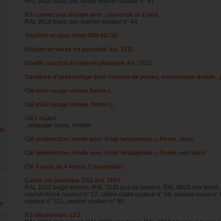
RAL 9010 blanc pur, beige marron couleur n° 61
KS connecteur d'angle avec couvercle et 2 perf.
RAL 9010 blanc pur, marron couleur n° 44
Tourillon en bois selon DIN 68150
Goujon nervurée en plastique Art. 7811
Douille raccord d'angle en plastique Art. 7812
Garniture d'assemblage pour chassis de portes, excentrique double 
Clé mâle usage unique forme L
Clé mâle usage unique, forme L,
Clés mâles
, zinguage blanc, nickelé
de
Clé unidirection. ronde avec bride hexagonale L-forme, durci
Clé unidirection. ronde avec bride hexagonale L-forme, non durci
Clé 6 pans de 4 forme Z (manivelle)
Cache vis plastique 15/3 Art. 7693
RAL 1011 beige marron, RAL 7035 gris de lumière, RAL 9005 noir foncé, 
marron foncé couleur n° 57, chêne claire couleur n° 59, couleur noyer n° 
couleur n° 311, cerisier couleur n° 90
mm
KS obturateurs 12/3