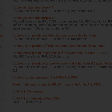
RAL 7001 Gris argent, RAL 9005 noir foncé, RAL 9010 blanc pur, beige c
Cache vis plastique surplat 3
RAL 9005 noir foncé, RAL 9010 blanc pur, beige couleur n° 53
e
Cache vis plastique surplat 4
RAL 1015 ivoire clair, RAL 7035 gris de lumière, RAL 9005 noir foncé, R
t.
chêne rustique couleur n° 54, marron clair couleur n° 55, bois d'acajou c
claire couleur n° 59, cerisier couleur n° 90
Cache-vis en plastique à tête plat pour visses de chanfrein
ar
RAL 9005 noir foncé, RAL 9010 blanc pur, transparent
Cache-vis en plastique à tête plat pour visses de chanfrein UNITA
e
Capuchons à tête plate pour vis à tête cylindrique Dessin F1001101
RAL 9005 noir foncé, RAL 9010 blanc pur
Cache-vis en plastique tête plate pour vis de chanfrein M 6 part. fileté
11
RAL 9005 noir foncé, RAL 9010 blanc pur, beige couleur n° 53, marron fo
311
Cache-vis, plastique (pour Art.7502) Art. 7503
Foret multidiamètre special 5/7/10mm pour vis Unita Art. 7929
Colle D 2. Contenu en ml.
Colle D 3 contenu en ml Art. 7004
, RAL 9010 blanc pur