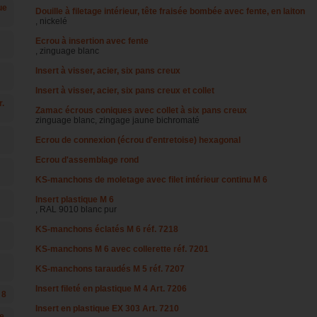
ue
Douille à filetage intérieur, tête fraisée bombée avec fente, en laiton
, nickelé
Ecrou à insertion avec fente
, zinguage blanc
Insert à visser, acier, six pans creux
Insert à visser, acier, six pans creux et collet
r.
Zamac écrous coniques avec collet à six pans creux
zinguage blanc, zingage jaune bichromaté
Ecrou de connexion (écrou d'entretoise) hexagonal
Ecrou d'assemblage rond
KS-manchons de moletage avec filet intérieur continu M 6
Insert plastique M 6
, RAL 9010 blanc pur
KS-manchons éclatés M 6 réf. 7218
KS-manchons M 6 avec collerette réf. 7201
KS-manchons taraudés M 5 réf. 7207
Insert fileté en plastique M 4 Art. 7206
 8
Insert en plastique EX 303 Art. 7210
te