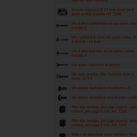
approx. DIN 7991/4.8
Zamak-rosaces D-13 mm pour vis 6
pans et tête fraisée réf. 7340
Vis à tête cylindrique et six-pans cre
surplat 4
Vis cylindr.4.8 avec six pans creux S
5 tête-d = 17 mm
Vis à tête bombée et six-pans creux
surplat 4
Vis avec chanfrein et pointe
Vis type poelier, tête bombée avec 1
fente, cl. 4.6
Vis plates bombées cruciforme Z2
Vis plates bombées cruciforme comb
Plot tête fendue, perçage centré, san
rebord, perçage 5 mm Art. 7220
Plot tête fendue, perçage centré, san
rebord, perçage 5 mm Art. 7220
Billes en plastique avec bordure Tête