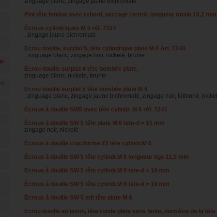
zinguage blanc, zingage jaune bichromaté
Plot tête fendue avec rebord, perçage centré, longueur totale 16,2 mm
-
Écrous cylindriques M 5 réf. 7327
, zingage jaune bichromaté
-
Ecrou douille, surplat 5, tête cylindrique plate M 6 Art. 7240
, zinguage blanc, zingage noir, nickelé, brunie
ge
Ecrou douille surplat 4 tête bombée plate,
zinguage blanc, nickelé, brunie
t.
Ecrou douille surplat 5 tête bombée plate M 6
, zinguage blanc, zingage jaune bichromaté, zingage noir, laitonné, nicke
Écrous à douille SW5 avec tête cylindr. M 6 réf. 7241
Écrous à douille SW 5 tête plate M 6 tete-d = 15 mm
zingage noir, nickelé
Écrous à douille cruciforme Z2 tête cylindr.M 6
Écrous à douille SW 5 tête cylindr.M 8 longueur tige 11,5 mm
Écrous à douille SW 5 tête cylindr.M 8 tete-d = 18 mm
Écrous à douille SW 5 tête cylindr.M 8 tete-d = 19 mm
Écrous à douille SW 5 mit tête plate M 8
Ecrou douille en laiton, tête ronde plate sans fente, diamètre de la têt