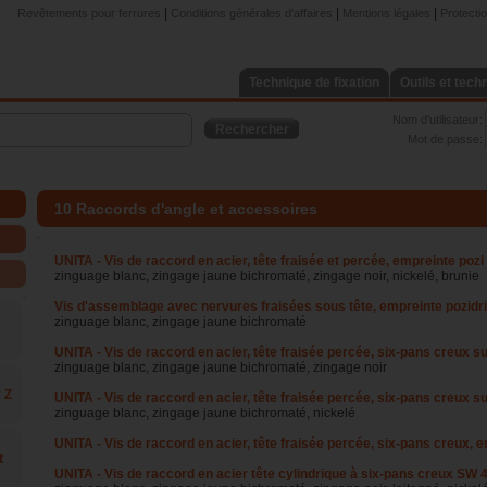
|
|
|
Revêtements pour ferrures
Conditions générales d'affaires
Mentions légales
Protecti
Technique de fixation
Outils et tech
Nom d'utilisateur:
Rechercher
Mot de passe:
10 Raccords d'angle et accessoires
UNITA - Vis de raccord en acier, tête fraisée et percée, empreinte pozi
zinguage blanc, zingage jaune bichromaté, zingage noir, nickelé, brunie
Vis d'assemblage avec nervures fraisées sous tête, empreinte pozidri
zinguage blanc, zingage jaune bichromaté
UNITA - Vis de raccord en acier, tête fraisée percée, six-pans creux su
zinguage blanc, zingage jaune bichromaté, zingage noir
 Z
UNITA - Vis de raccord en acier, tête fraisée percée, six-pans creux su
zinguage blanc, zingage jaune bichromaté, nickelé
UNITA - Vis de raccord en acier, tête fraisée percée, six-pans creux, e
t
UNITA - Vis de raccord en acier tête cylindrique à six-pans creux SW 4