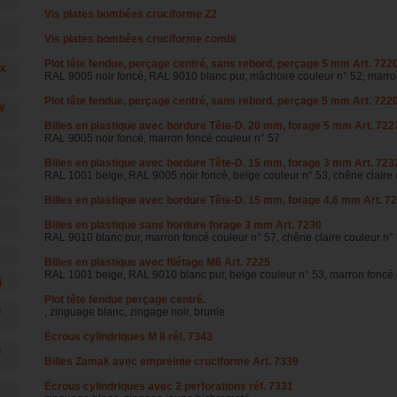
Vis plates bombées cruciforme Z2
Vis plates bombées cruciforme combi
Plot tête fendue, perçage centré, sans rebord, perçage 5 mm Art. 722
ux
RAL 9005 noir foncé, RAL 9010 blanc pur, mâchoire couleur n° 52, marro
Plot tête fendue, perçage centré, sans rebord, perçage 5 mm Art. 722
W
Billes en plastique avec bordure Tête-D. 20 mm, forage 5 mm Art. 722
RAL 9005 noir foncé, marron foncé couleur n° 57
Billes en plastique avec bordure Tête-D. 15 mm, forage 3 mm Art. 723
RAL 1001 beige, RAL 9005 noir foncé, beige couleur n° 53, chêne claire 
Billes en plastique avec bordure Tête-D. 15 mm, forage 4,6 mm Art. 7
Billes en plastique sans bordure forage 3 mm Art. 7230
RAL 9010 blanc pur, marron foncé couleur n° 57, chêne claire couleur n°
Billes en plastique avec filétage M6 Art. 7225
RAL 1001 beige, RAL 9010 blanc pur, beige couleur n° 53, marron foncé 
i
Plot tête fendue perçage centré.
s
, zinguage blanc, zingage noir, brunie
Écrous cylindriques M 8 réf. 7343
s
Billes Zamak avec empreinte cruciforme Art. 7339
Écrous cylindriques avec 2 perforations réf. 7331
-