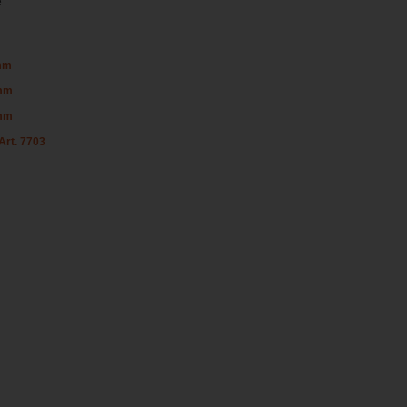
é
 mm
 mm
 mm
Art. 7703