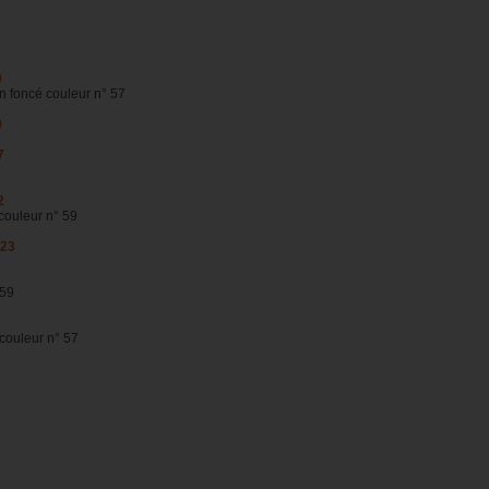
0
n foncé couleur n° 57
0
7
2
couleur n° 59
223
 59
couleur n° 57