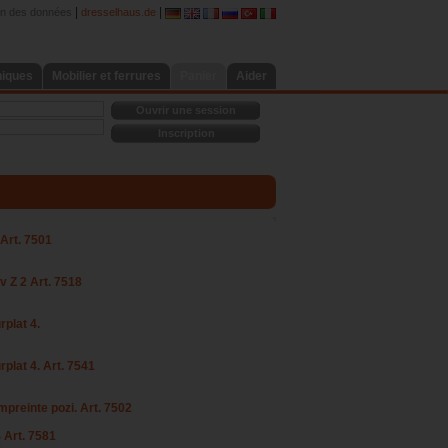
|
|
on des données
dresselhaus.de
niques
Mobilier et ferrures
Panier
Aider
Ouvrir une session
Inscription
 Art. 7501
v Z 2 Art. 7518
rplat 4.
rplat 4. Art. 7541
mpreinte pozi. Art. 7502
 Art. 7581