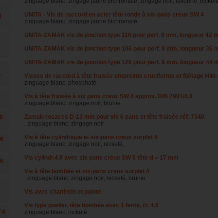
zinguage blanc, zingage jaune bichromaté, zingage noir, laitonné, nickel
UNITA - Vis de raccord en acier tête ronde à six-pans creux SW 4
t
zinguage blanc, zingage jaune bichromaté
UNITA-ZAMAK vis de jonction type 116 pour perf. 8 mm, longueur 42
UNITA-ZAMAK vis de jonction type 106 pour perf. 8 mm, longueur 36
UNITA-ZAMAK vis de jonction type 126 pour perf. 8 mm, longueur 44
.
Visses de raccord à tête fraisée empreinte cruciforme et filétage Hilo 
zinguage blanc, phosphaté
Vis à tête fraisée à six pans creux SW 4 approx. DIN 7991/4.8
zinguage blanc, zingage noir, brunie
Zamak-rosaces D-13 mm pour vis 6 pans et tête fraisée réf. 7340
6
, zinguage blanc, zingage noir
Vis à tête cylindrique et six-pans creux surplat 4
06
zinguage blanc, zingage noir, nickelé,
Vis cylindr.4.8 avec six pans creux SW 5 tête-d = 17 mm
26
Vis à tête bombée et six-pans creux surplat 4
, zinguage blanc, zingage noir, nickelé, brunie
Vis avec chanfrein et pointe
Vis type poelier, tête bombée avec 1 fente, cl. 4.6
 4
zinguage blanc, nickelé