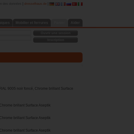
|
|
on des données
dresselhaus.de
niques
Mobilier et ferrures
Panier
Aider
Ouvrir une session
Inscription
 RAL 9005 noir foncé, Chrome brillant Surface
Chrome brillant Surface Aseptik
Chrome brillant Surface Aseptik
Chrome brillant Surface Aseptik