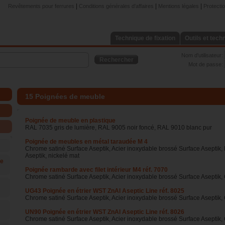
|
|
|
Revêtements pour ferrures
Conditions générales d'affaires
Mentions légales
Protecti
Technique de fixation
Outils et tech
Nom d'utilisateur:
Rechercher
Mot de passe:
15 Poignées de meuble
Poignée de meuble en plastique
RAL 7035 gris de lumière, RAL 9005 noir foncé, RAL 9010 blanc pur
Poignée de meubles en métal taraudée M 4
Chrome satiné Surface Aseptik, Acier inoxydable brossé Surface Aseptik,
Aseptik, nickelé mat
ée
Poignée rambarde avec filet intérieur M4 réf. 7070
Chrome satiné Surface Aseptik, Acier inoxydable brossé Surface Aseptik, 
UG43 Poignée en étrier WST ZnAl Aseptic Line réf. 8025
Chrome satiné Surface Aseptik, Acier inoxydable brossé Surface Aseptik, 
UN90 Poignée en étrier WST ZnAl Aseptic Line réf. 8026
Chrome satiné Surface Aseptik, Acier inoxydable brossé Surface Aseptik, 