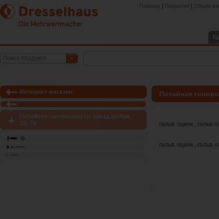
|
|
Помощь
Покрытия
Общие ко
К
Поиск продукта
Интернет-магазин
Потайная головка
Потайная головка/внутр. звезд./ребра
JD-79
гальв. оцинк., гальв.
гальв. оцинк., гальв.