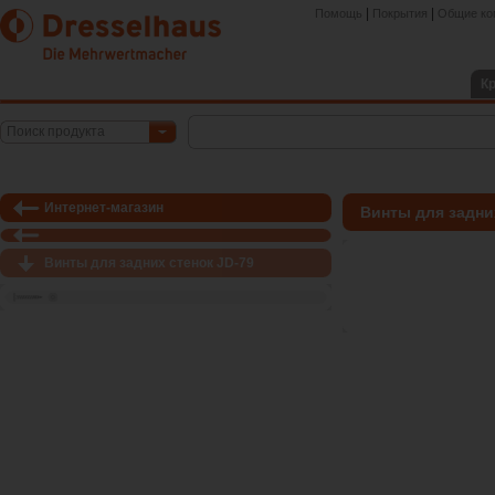
|
|
Помощь
Покрытия
Общие ко
К
Поиск продукта
Интернет-магазин
Винты для задни
Винты для задних стенок JD-79