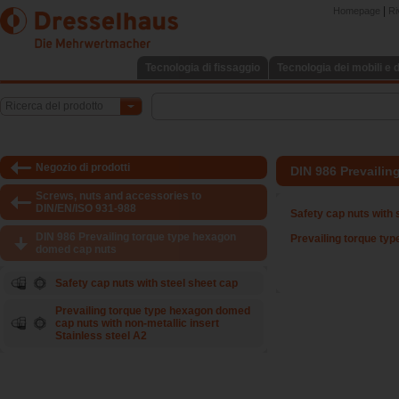
|
Homepage
Ri
Tecnologia di fissaggio
Tecnologia dei mobili e d
Ricerca del prodotto
Negozio di prodotti
DIN 986 Prevaili
Screws, nuts and accessories to
DIN/EN/ISO 931-988
Safety cap nuts with 
DIN 986 Prevailing torque type hexagon
Prevailing torque typ
domed cap nuts
Safety cap nuts with steel sheet cap
Prevailing torque type hexagon domed
cap nuts with non-metallic insert
Stainless steel A2